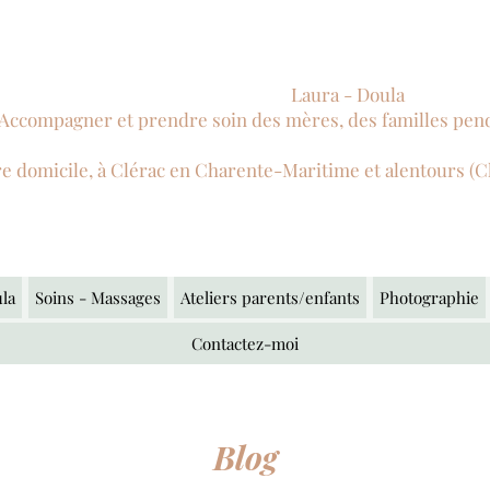
Laura - Doula
Accompagner et prendre soin des mères, des familles pend
re domicile, à Clérac en Charente-Maritime et alentours (
la
Soins - Massages
Ateliers parents/enfants
Photographie
Contactez-moi
Blog