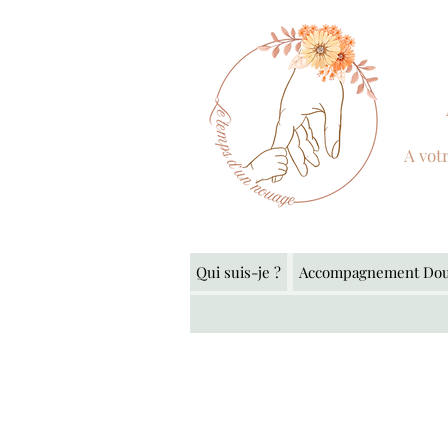
A vot
Qui suis-je ?
Accompagnement Dou