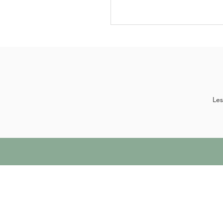
Les
Les pho
Mer