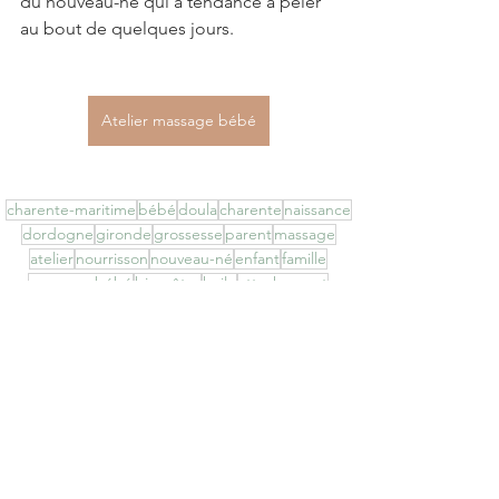
du nouveau-né qui a tendance à peler 
au bout de quelques jours.
Atelier massage bébé
charente-maritime
bébé
doula
charente
naissance
dordogne
gironde
grossesse
parent
massage
atelier
nourrisson
nouveau-né
enfant
famille
massage bébé
bien-être
huile
attachement
Massage bébé
Voir tout
Posts récents