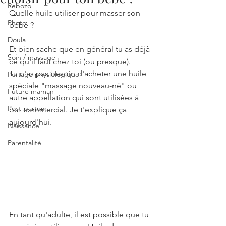
Rebozo
Quelle huile utiliser pour masser son 
Photo
bébé ?
Doula
Et bien sache que en général tu as déjà 
Soin / massage
ce qu'il faut chez toi (ou presque).
Tu n'as pas besoin d'acheter une huile 
Portage physiologique
spéciale "massage nouveau-né" ou 
Future maman
autre appellation qui sont utilisées à 
Post-partum
but commercial. Je t'explique ça 
aujourd'hui.
Naissance
Parentalité
En tant qu'adulte, il est possible que tu 