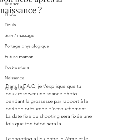
Rebozo
naissance ?
Photo
Doula
Soin / massage
Portage physiologique
Future maman
Post-partum
Naissance
Dans la F.A.Q, je t'explique que tu 
Parentalité
peux réserver une séance photo 
pendant la grossesse par rapport à la 
période présumée d'accouchement. 
La date fixe du shooting sera fixée une 
fois que ton bébé sera là.
Le shooting a lieu entre le 7ème et le 