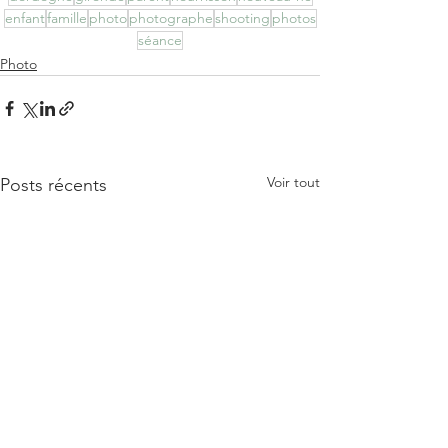
enfant
famille
photo
photographe
shooting
photos
séance
Photo
Voir tout
Posts récents