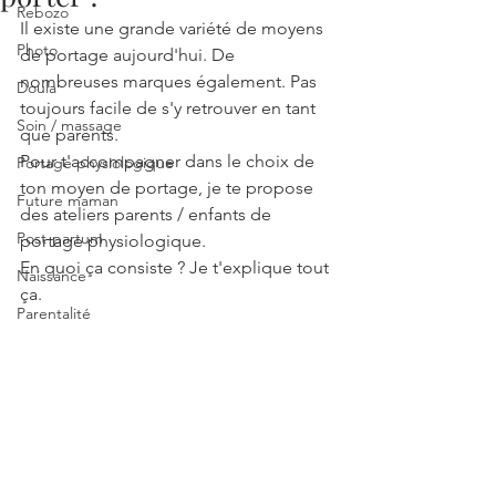
Rebozo
Il existe une grande variété de moyens 
Photo
de portage aujourd'hui. De 
nombreuses marques également. Pas 
Doula
toujours facile de s'y retrouver en tant 
Soin / massage
que parents.
Pour t'accompagner dans le choix de 
Portage physiologique
ton moyen de portage, je te propose 
Future maman
des ateliers parents / enfants de 
Post-partum
portage physiologique.
En quoi ça consiste ? Je t'explique tout 
Naissance
ça.
Parentalité