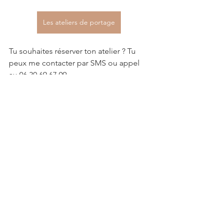
Les ateliers de portage
Tu souhaites réserver ton atelier ? Tu 
peux me contacter par SMS ou appel 
au 06 30 69 67 09.
charente-maritime
bébé
doula
charente
naissance
dordogne
gironde
grossesse
parent
atelier
nourrisson
enceinte
nouveau-né
enfant
famille
portage
portage physiologique
écharpe
écharpe de portage
monitrice de portage
porte-bébé
bambin
porte bébé
Portage physiologique
Voir tout
Posts récents