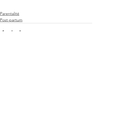
Parentalité
Post-partum
Voir tout
Posts récents